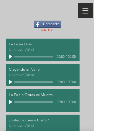
Compartir
La Fe
La Fe en Dios
Unknown Artist
00:00
/
00:00
Creyendo en Vano
Unknown Artist
00:00
/
00:00
La Fe sin Obras es Muerta
00:00
/
00:00
¿Usted le Cree a Cristo?
Unknown Artist